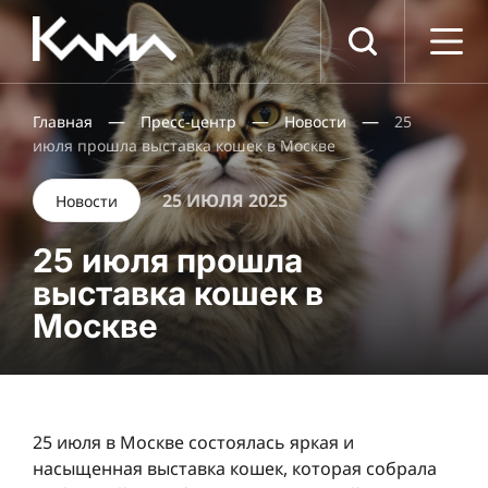
Компания
О компании
—
—
—
Главная
Пресс-центр
Новости
25
Документы
июля прошла выставка кошек в Москве
Вакансии
Партнеры
25 ИЮЛЯ 2025
Новости
Услуги
25 июля прошла
Фасадные работы
выставка кошек в
Отделочные работы
Москве
Кровельные работы
Бетонные работы
Укладка асфальта
Проекты
25 июля в Москве состоялась яркая и
Пресс-центр
насыщенная выставка кошек, которая собрала
Контакты