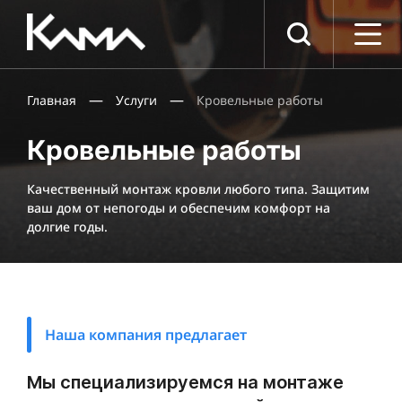
Компания
О компании
—
—
Главная
Услуги
Кровельные работы
Документы
Вакансии
Кровельные работы
Партнеры
Услуги
Качественный монтаж кровли любого типа. Защитим
ваш дом от непогоды и обеспечим комфорт на
Фасадные работы
долгие годы.
Отделочные работы
Кровельные работы
Бетонные работы
Укладка асфальта
Наша компания предлагает
Проекты
Пресс-центр
Мы специализируемся на монтаже
Контакты