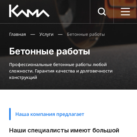
Компания
О компании
—
—
Главная
Услуги
Бетонные работы
Документы
Вакансии
Бетонные работы
Партнеры
Услуги
Профессиональные бетонные работы любой
сложности. Гарантия качества и долговечности
Фасадные работы
конструкций
Отделочные работы
Кровельные работы
Бетонные работы
Укладка асфальта
Наша компания предлагает
Проекты
Пресс-центр
Наши специалисты имеют большой
Контакты