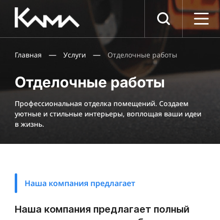
Компания
О компании
—
—
Главная
Услуги
Отделочные работы
Документы
Вакансии
Отделочные работы
Партнеры
Услуги
Профессиональная отделка помещений. Создаем
уютные и стильные интерьеры, воплощая ваши идеи
Фасадные работы
в жизнь.
Отделочные работы
Кровельные работы
Бетонные работы
Укладка асфальта
Наша компания предлагает
Проекты
Пресс-центр
Наша компания предлагает полный
Контакты